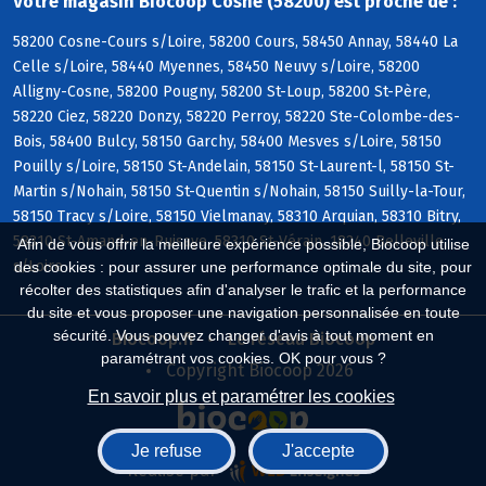
Votre magasin Biocoop Cosne (58200) est proche de :
58200 Cosne-Cours s/Loire, 58200 Cours, 58450 Annay, 58440 La
Celle s/Loire, 58440 Myennes, 58450 Neuvy s/Loire, 58200
Alligny-Cosne, 58200 Pougny, 58200 St-Loup, 58200 St-Père,
58220 Ciez, 58220 Donzy, 58220 Perroy, 58220 Ste-Colombe-des-
Bois, 58400 Bulcy, 58150 Garchy, 58400 Mesves s/Loire, 58150
Pouilly s/Loire, 58150 St-Andelain, 58150 St-Laurent-l, 58150 St-
Martin s/Nohain, 58150 St-Quentin s/Nohain, 58150 Suilly-la-Tour,
58150 Tracy s/Loire, 58150 Vielmanay, 58310 Arquian, 58310 Bitry,
58310 St-Amand-en-Puisaye, 58310 St-Vérain, 18240 Belleville
Afin de vous offrir la meilleure expérience possible, Biocoop utilise
s/Loire
des cookies : pour assurer une performance optimale du site, pour
récolter des statistiques afin d'analyser le trafic et la performance
du site et vous proposer une navigation personnalisée en toute
sécurité. Vous pouvez changer d'avis à tout moment en
Biocoop.fr
Le réseau Biocoop
paramétrant vos cookies. OK pour vous ?
Copyright Biocoop 2026
En savoir plus et paramétrer les cookies
Je refuse
J'accepte
Réalisé par