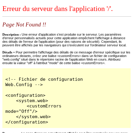
Erreur du serveur dans l'application '/'.
Page Not Found !!
Description :
Une erreur d'application s'est produite sur le serveur. Les paramètres
d'erreur personnalisés actuels pour cette application empêchent l'affichage à distance
des détails de l'erreur de l'application (pour des raisons de sécurité). Cependant, ils
peuvent être affichés par les navigateurs qui s'exécutent sur l'ordinateur serveur local.
Détails =
Pour permettre l'affichage des détails de ce message d'erreur spécifique sur les
ordinateurs distants, créez une balise <customErrors> dans un fichier de configuration
"web.config" situé dans le répertoire racine de l'application Web en cours. Attribuez
ensuite la valeur "off" à l'attribut "mode" de cette balise <customErrors>.
<!-- Fichier de configuration 
Web.Config -->

<configuration>

    <system.web>

        <customErrors 
mode="Off"/>

    </system.web>

</configuration>