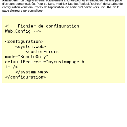
Remarques :
La page d'erreurs actuellement affichée peut être remplacée par une page
d'erreurs personnalisée. Pour ce faire, modifiez l'attribut "defaultRedirect" de la balise de
configuration <customErrors> de l'application, de sorte qu'il pointe vers une URL de la
page d'erreurs personnalisée !
<!-- Fichier de configuration 
Web.Config -->

<configuration>

    <system.web>

        <customErrors 
mode="RemoteOnly" 
defaultRedirect="mycustompage.h
tm"/>

    </system.web>

</configuration>