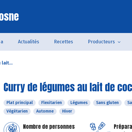
Cosne
da
Actualités
Recettes
Producteurs
lait...
Curry de légumes au lait de co
Plat principal
Flexitarien
Légumes
Sans gluten
Sa
Végétarien
Automne
Hiver
Nombre de personnes
Prépara