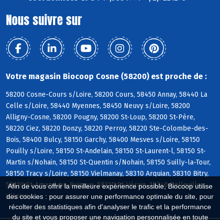
Nous suivre sur
Votre magasin Biocoop Cosne (58200) est proche de :
58200 Cosne-Cours s/Loire, 58200 Cours, 58450 Annay, 58440 La
Celle s/Loire, 58440 Myennes, 58450 Neuvy s/Loire, 58200
Alligny-Cosne, 58200 Pougny, 58200 St-Loup, 58200 St-Père,
58220 Ciez, 58220 Donzy, 58220 Perroy, 58220 Ste-Colombe-des-
Bois, 58400 Bulcy, 58150 Garchy, 58400 Mesves s/Loire, 58150
Pouilly s/Loire, 58150 St-Andelain, 58150 St-Laurent-l, 58150 St-
Martin s/Nohain, 58150 St-Quentin s/Nohain, 58150 Suilly-la-Tour,
58150 Tracy s/Loire, 58150 Vielmanay, 58310 Arquian, 58310 Bitry,
58310 St-Amand-en-Puisaye, 58310 St-Vérain, 18240 Belleville
Afin de vous offrir la meilleure expérience possible, Biocoop utilise
s/Loire
des cookies : pour assurer une performance optimale du site, pour
récolter des statistiques afin d'analyser le trafic et la performance
du site et vous proposer une navigation personnalisée en toute