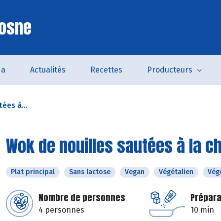
Cosne
da
Actualités
Recettes
Producteurs
ées à...
Wok de nouilles sautées à la c
Plat principal
Sans lactose
Vegan
Végétalien
Vég
Nombre de personnes
Prépara
4 personnes
10 min