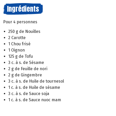
Ingrédients
Pour 4 personnes
250 g de Nouilles
2 Carotte
1 Chou frisé
1 Oignon
125 g de Tofu
3 c. à s. de Sésame
2 g de Feuille de nori
2 g de Gingembre
3 c. à s. de Huile de tournesol
1 c. à s. de Huile de sésame
3 c. à s. de Sauce soja
1 c. à s. de Sauce nuoc mam