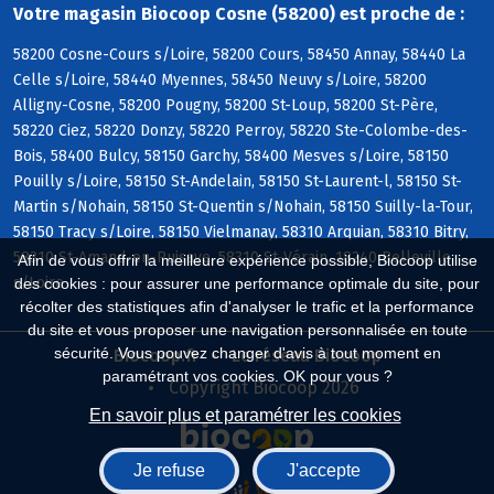
Votre magasin Biocoop Cosne (58200) est proche de :
58200 Cosne-Cours s/Loire, 58200 Cours, 58450 Annay, 58440 La
Celle s/Loire, 58440 Myennes, 58450 Neuvy s/Loire, 58200
Alligny-Cosne, 58200 Pougny, 58200 St-Loup, 58200 St-Père,
58220 Ciez, 58220 Donzy, 58220 Perroy, 58220 Ste-Colombe-des-
Bois, 58400 Bulcy, 58150 Garchy, 58400 Mesves s/Loire, 58150
Pouilly s/Loire, 58150 St-Andelain, 58150 St-Laurent-l, 58150 St-
Martin s/Nohain, 58150 St-Quentin s/Nohain, 58150 Suilly-la-Tour,
58150 Tracy s/Loire, 58150 Vielmanay, 58310 Arquian, 58310 Bitry,
58310 St-Amand-en-Puisaye, 58310 St-Vérain, 18240 Belleville
Afin de vous offrir la meilleure expérience possible, Biocoop utilise
s/Loire
des cookies : pour assurer une performance optimale du site, pour
récolter des statistiques afin d'analyser le trafic et la performance
du site et vous proposer une navigation personnalisée en toute
sécurité. Vous pouvez changer d'avis à tout moment en
Biocoop.fr
Le réseau Biocoop
paramétrant vos cookies. OK pour vous ?
Copyright Biocoop 2026
En savoir plus et paramétrer les cookies
Je refuse
J'accepte
Réalisé par