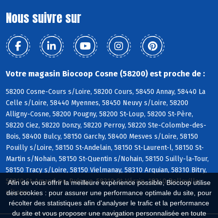
Nous suivre sur
Votre magasin Biocoop Cosne (58200) est proche de :
58200 Cosne-Cours s/Loire, 58200 Cours, 58450 Annay, 58440 La
Celle s/Loire, 58440 Myennes, 58450 Neuvy s/Loire, 58200
Alligny-Cosne, 58200 Pougny, 58200 St-Loup, 58200 St-Père,
58220 Ciez, 58220 Donzy, 58220 Perroy, 58220 Ste-Colombe-des-
Bois, 58400 Bulcy, 58150 Garchy, 58400 Mesves s/Loire, 58150
Pouilly s/Loire, 58150 St-Andelain, 58150 St-Laurent-l, 58150 St-
Martin s/Nohain, 58150 St-Quentin s/Nohain, 58150 Suilly-la-Tour,
58150 Tracy s/Loire, 58150 Vielmanay, 58310 Arquian, 58310 Bitry,
58310 St-Amand-en-Puisaye, 58310 St-Vérain, 18240 Belleville
Afin de vous offrir la meilleure expérience possible, Biocoop utilise
s/Loire
des cookies : pour assurer une performance optimale du site, pour
récolter des statistiques afin d'analyser le trafic et la performance
du site et vous proposer une navigation personnalisée en toute