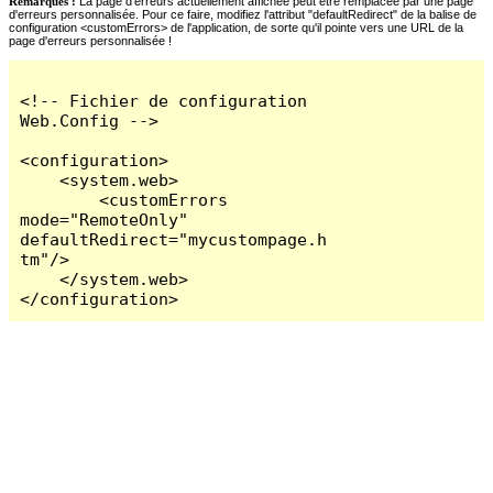
Remarques :
La page d'erreurs actuellement affichée peut être remplacée par une page
d'erreurs personnalisée. Pour ce faire, modifiez l'attribut "defaultRedirect" de la balise de
configuration <customErrors> de l'application, de sorte qu'il pointe vers une URL de la
page d'erreurs personnalisée !
<!-- Fichier de configuration 
Web.Config -->

<configuration>

    <system.web>

        <customErrors 
mode="RemoteOnly" 
defaultRedirect="mycustompage.h
tm"/>

    </system.web>

</configuration>