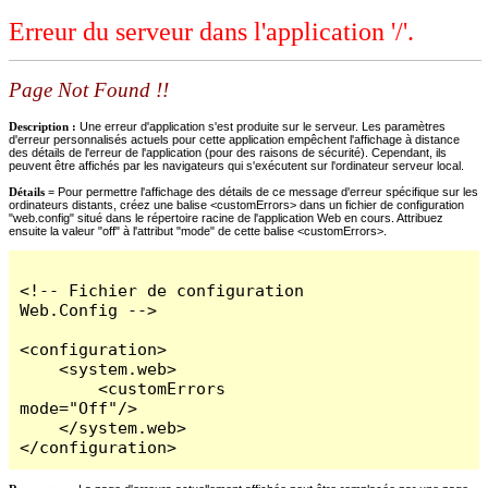
Erreur du serveur dans l'application '/'.
Page Not Found !!
Description :
Une erreur d'application s'est produite sur le serveur. Les paramètres
d'erreur personnalisés actuels pour cette application empêchent l'affichage à distance
des détails de l'erreur de l'application (pour des raisons de sécurité). Cependant, ils
peuvent être affichés par les navigateurs qui s'exécutent sur l'ordinateur serveur local.
Détails =
Pour permettre l'affichage des détails de ce message d'erreur spécifique sur les
ordinateurs distants, créez une balise <customErrors> dans un fichier de configuration
"web.config" situé dans le répertoire racine de l'application Web en cours. Attribuez
ensuite la valeur "off" à l'attribut "mode" de cette balise <customErrors>.
<!-- Fichier de configuration 
Web.Config -->

<configuration>

    <system.web>

        <customErrors 
mode="Off"/>

    </system.web>

</configuration>