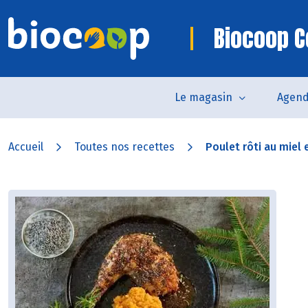
Biocoop 
Le magasin
Agen
Accueil
Toutes nos recettes
Poulet rôti au miel e