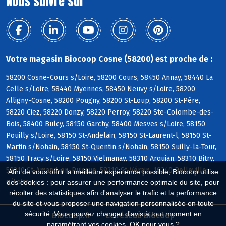
Nous suivre sur
Votre magasin Biocoop Cosne (58200) est proche de :
58200 Cosne-Cours s/Loire, 58200 Cours, 58450 Annay, 58440 La
Celle s/Loire, 58440 Myennes, 58450 Neuvy s/Loire, 58200
Alligny-Cosne, 58200 Pougny, 58200 St-Loup, 58200 St-Père,
58220 Ciez, 58220 Donzy, 58220 Perroy, 58220 Ste-Colombe-des-
Bois, 58400 Bulcy, 58150 Garchy, 58400 Mesves s/Loire, 58150
Pouilly s/Loire, 58150 St-Andelain, 58150 St-Laurent-l, 58150 St-
Martin s/Nohain, 58150 St-Quentin s/Nohain, 58150 Suilly-la-Tour,
58150 Tracy s/Loire, 58150 Vielmanay, 58310 Arquian, 58310 Bitry,
58310 St-Amand-en-Puisaye, 58310 St-Vérain, 18240 Belleville
Afin de vous offrir la meilleure expérience possible, Biocoop utilise
s/Loire
des cookies : pour assurer une performance optimale du site, pour
récolter des statistiques afin d'analyser le trafic et la performance
du site et vous proposer une navigation personnalisée en toute
sécurité. Vous pouvez changer d'avis à tout moment en
Biocoop.fr
Le réseau Biocoop
paramétrant vos cookies. OK pour vous ?