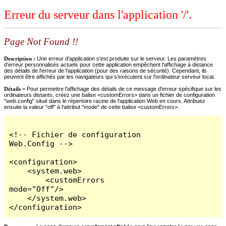
Erreur du serveur dans l'application '/'.
Page Not Found !!
Description :
Une erreur d'application s'est produite sur le serveur. Les paramètres
d'erreur personnalisés actuels pour cette application empêchent l'affichage à distance
des détails de l'erreur de l'application (pour des raisons de sécurité). Cependant, ils
peuvent être affichés par les navigateurs qui s'exécutent sur l'ordinateur serveur local.
Détails =
Pour permettre l'affichage des détails de ce message d'erreur spécifique sur les
ordinateurs distants, créez une balise <customErrors> dans un fichier de configuration
"web.config" situé dans le répertoire racine de l'application Web en cours. Attribuez
ensuite la valeur "off" à l'attribut "mode" de cette balise <customErrors>.
<!-- Fichier de configuration 
Web.Config -->

<configuration>

    <system.web>

        <customErrors 
mode="Off"/>

    </system.web>

</configuration>