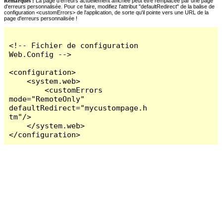
Remarques :
La page d'erreurs actuellement affichée peut être remplacée par une page
d'erreurs personnalisée. Pour ce faire, modifiez l'attribut "defaultRedirect" de la balise de
configuration <customErrors> de l'application, de sorte qu'il pointe vers une URL de la
page d'erreurs personnalisée !
<!-- Fichier de configuration 
Web.Config -->

<configuration>

    <system.web>

        <customErrors 
mode="RemoteOnly" 
defaultRedirect="mycustompage.h
tm"/>

    </system.web>

</configuration>