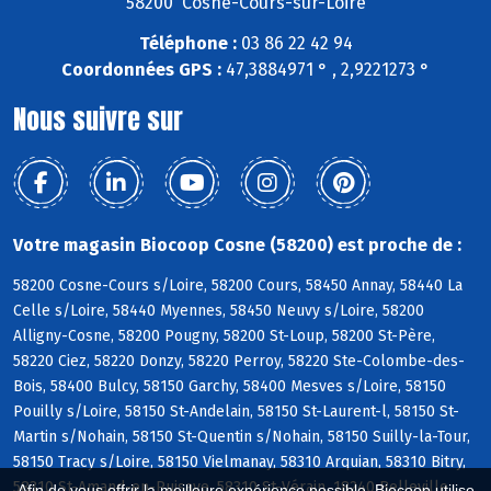
58200 Cosne-Cours-sur-Loire
Téléphone :
03 86 22 42 94
Coordonnées GPS :
47,3884971 ° , 2,9221273 °
Nous suivre sur
Votre magasin Biocoop Cosne (58200) est proche de :
58200 Cosne-Cours s/Loire, 58200 Cours, 58450 Annay, 58440 La
Celle s/Loire, 58440 Myennes, 58450 Neuvy s/Loire, 58200
Alligny-Cosne, 58200 Pougny, 58200 St-Loup, 58200 St-Père,
58220 Ciez, 58220 Donzy, 58220 Perroy, 58220 Ste-Colombe-des-
Bois, 58400 Bulcy, 58150 Garchy, 58400 Mesves s/Loire, 58150
Pouilly s/Loire, 58150 St-Andelain, 58150 St-Laurent-l, 58150 St-
Martin s/Nohain, 58150 St-Quentin s/Nohain, 58150 Suilly-la-Tour,
58150 Tracy s/Loire, 58150 Vielmanay, 58310 Arquian, 58310 Bitry,
58310 St-Amand-en-Puisaye, 58310 St-Vérain, 18240 Belleville
Afin de vous offrir la meilleure expérience possible, Biocoop utilise