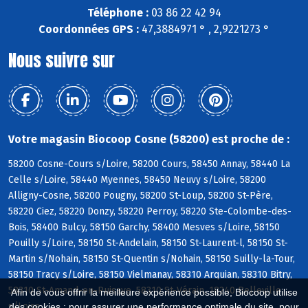
Téléphone :
03 86 22 42 94
Coordonnées GPS :
47,3884971 ° , 2,9221273 °
Nous suivre sur
Votre magasin Biocoop Cosne (58200) est proche de :
58200 Cosne-Cours s/Loire, 58200 Cours, 58450 Annay, 58440 La
Celle s/Loire, 58440 Myennes, 58450 Neuvy s/Loire, 58200
Alligny-Cosne, 58200 Pougny, 58200 St-Loup, 58200 St-Père,
58220 Ciez, 58220 Donzy, 58220 Perroy, 58220 Ste-Colombe-des-
Bois, 58400 Bulcy, 58150 Garchy, 58400 Mesves s/Loire, 58150
Pouilly s/Loire, 58150 St-Andelain, 58150 St-Laurent-l, 58150 St-
Martin s/Nohain, 58150 St-Quentin s/Nohain, 58150 Suilly-la-Tour,
58150 Tracy s/Loire, 58150 Vielmanay, 58310 Arquian, 58310 Bitry,
58310 St-Amand-en-Puisaye, 58310 St-Vérain, 18240 Belleville
Afin de vous offrir la meilleure expérience possible, Biocoop utilise
s/Loire
des cookies : pour assurer une performance optimale du site, pour