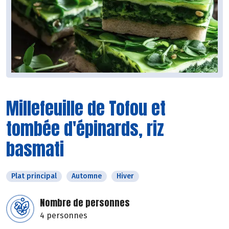
Millefeuille de Tofou et
tombée d'épinards, riz
basmati
Plat principal
Automne
Hiver
Nombre de personnes
4 personnes