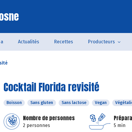
Cosne
da
Actualités
Recettes
Producteurs
sité
Cocktail Florida revisité
Boisson
Sans gluten
Sans lactose
Vegan
Végétali
Nombre de personnes
Prépara
2 personnes
5 min