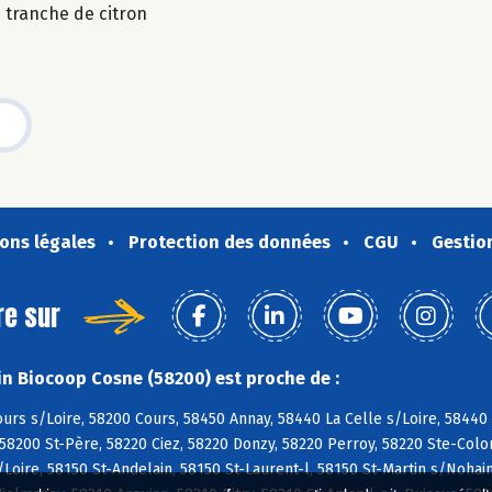
 tranche de citron
ons légales
Protection des données
CGU
Gestio
re sur
n Biocoop Cosne (58200) est proche de :
urs s/Loire, 58200 Cours, 58450 Annay, 58440 La Celle s/Loire, 58440
58200 St-Père, 58220 Ciez, 58220 Donzy, 58220 Perroy, 58220 Ste-Col
/Loire, 58150 St-Andelain, 58150 St-Laurent-l, 58150 St-Martin s/Nohai