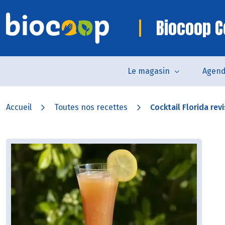
Biocoop 
Le magasin
Agen
Accueil
Toutes nos recettes
Cocktail Florida revi