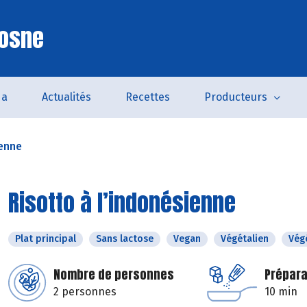
Cosne
da
Actualités
Recettes
Producteurs
ienne
Risotto à l’indonésienne
Plat principal
Sans lactose
Vegan
Végétalien
Vég
Nombre de personnes
Prépara
2 personnes
10 min