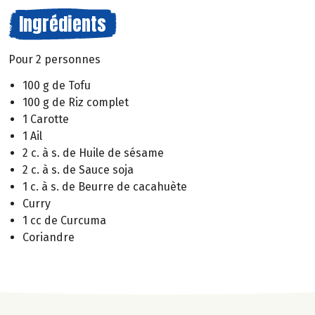
Ingrédients
Pour 2 personnes
100 g de Tofu
100 g de Riz complet
1 Carotte
1 Ail
2 c. à s. de Huile de sésame
2 c. à s. de Sauce soja
1 c. à s. de Beurre de cacahuète
Curry
1 cc de Curcuma
Coriandre