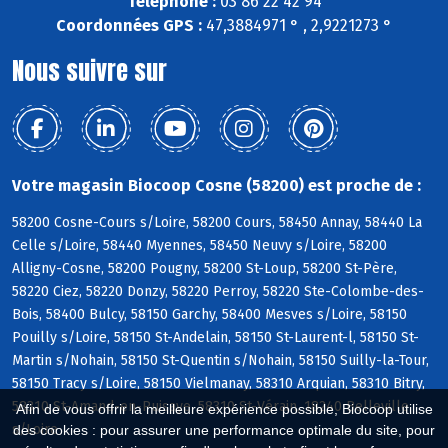
Téléphone :
03 86 22 42 94
Coordonnées GPS :
47,3884971 ° , 2,9221273 °
Nous suivre sur
Votre magasin Biocoop Cosne (58200) est proche de :
58200 Cosne-Cours s/Loire, 58200 Cours, 58450 Annay, 58440 La
Celle s/Loire, 58440 Myennes, 58450 Neuvy s/Loire, 58200
Alligny-Cosne, 58200 Pougny, 58200 St-Loup, 58200 St-Père,
58220 Ciez, 58220 Donzy, 58220 Perroy, 58220 Ste-Colombe-des-
Bois, 58400 Bulcy, 58150 Garchy, 58400 Mesves s/Loire, 58150
Pouilly s/Loire, 58150 St-Andelain, 58150 St-Laurent-l, 58150 St-
Martin s/Nohain, 58150 St-Quentin s/Nohain, 58150 Suilly-la-Tour,
58150 Tracy s/Loire, 58150 Vielmanay, 58310 Arquian, 58310 Bitry,
58310 St-Amand-en-Puisaye, 58310 St-Vérain, 18240 Belleville
Afin de vous offrir la meilleure expérience possible, Biocoop utilise
s/Loire
des cookies : pour assurer une performance optimale du site, pour