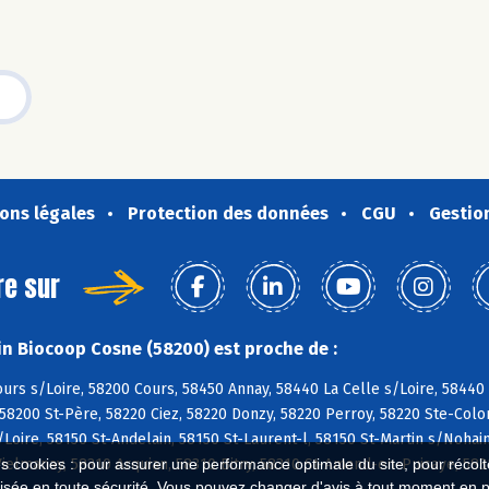
ons légales
Protection des données
CGU
Gestio
re sur
n Biocoop Cosne (58200) est proche de :
urs s/Loire, 58200 Cours, 58450 Annay, 58440 La Celle s/Loire, 58440
58200 St-Père, 58220 Ciez, 58220 Donzy, 58220 Perroy, 58220 Ste-Col
/Loire, 58150 St-Andelain, 58150 St-Laurent-l, 58150 St-Martin s/Nohai
es cookies : pour assurer une performance optimale du site, pour récolter
Vielmanay, 58310 Arquian, 58310 Bitry, 58310 St-Amand-en-Puisaye, 5831
isée en toute sécurité. Vous pouvez changer d'avis à tout moment en 