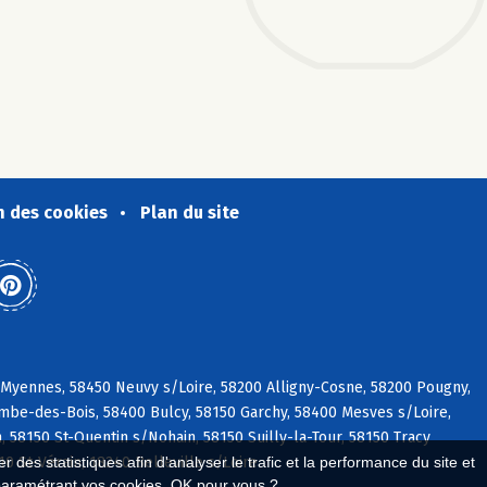
n des cookies
Plan du site
 Myennes, 58450 Neuvy s/Loire, 58200 Alligny-Cosne, 58200 Pougny,
ombe-des-Bois, 58400 Bulcy, 58150 Garchy, 58400 Mesves s/Loire,
n, 58150 St-Quentin s/Nohain, 58150 Suilly-la-Tour, 58150 Tracy
 des statistiques afin d'analyser le trafic et la performance du site et
0 St-Vérain, 18240 Belleville s/Loire
paramétrant vos cookies. OK pour vous ?