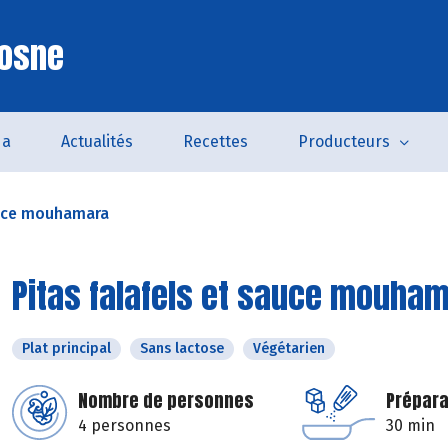
Cosne
da
Actualités
Recettes
Producteurs
auce mouhamara
Pitas falafels et sauce mouha
Plat principal
Sans lactose
Végétarien
Nombre de personnes
Prépara
4 personnes
30 min