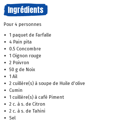
Ingrédients
Pour 4 personnes
1 paquet de Farfalle
4 Pain pita
0.5 Concombre
1 Oignon rouge
2 Poivron
50 g de Noix
1 Ail
2 cuillère(s) à soupe de Huile d'olive
Cumin
1 cuillère(s) à café Piment
2 c. à s. de Citron
2 c. à s. de Tahini
Sel