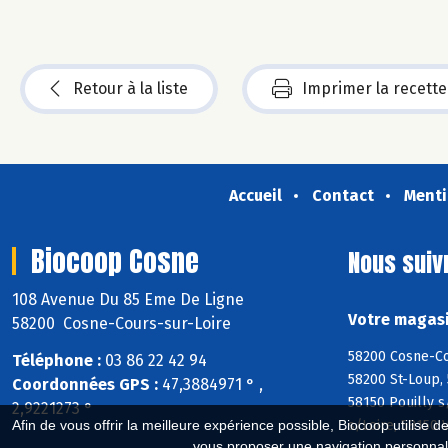
Retour à la liste
Imprimer la recette
Accueil
Contact
Menti
Biocoop Cosne
Nous suiv
108 Avenue Du 85 Eme De Ligne
Votre magasi
58200 Cosne-Cours-sur-Loire
58200 Cosne-Co
Téléphone :
03 86 22 42 94
58200 St-Loup, 
Coordonnées GPS :
47,3884971 ° ,
58150 Pouilly s
2,9221273 °
Afin de vous offrir la meilleure expérience possible, Biocoop utilise d
s/Loire, 58150 
vous proposer une navigation personnal