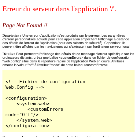
Erreur du serveur dans l'application '/'.
Page Not Found !!
Description :
Une erreur d'application s'est produite sur le serveur. Les paramètres
d'erreur personnalisés actuels pour cette application empêchent l'affichage à distance
des détails de l'erreur de l'application (pour des raisons de sécurité). Cependant, ils
peuvent être affichés par les navigateurs qui s'exécutent sur l'ordinateur serveur local.
Détails =
Pour permettre l'affichage des détails de ce message d'erreur spécifique sur les
ordinateurs distants, créez une balise <customErrors> dans un fichier de configuration
"web.config" situé dans le répertoire racine de l'application Web en cours. Attribuez
ensuite la valeur "off" à l'attribut "mode" de cette balise <customErrors>.
<!-- Fichier de configuration 
Web.Config -->

<configuration>

    <system.web>

        <customErrors 
mode="Off"/>

    </system.web>

</configuration>