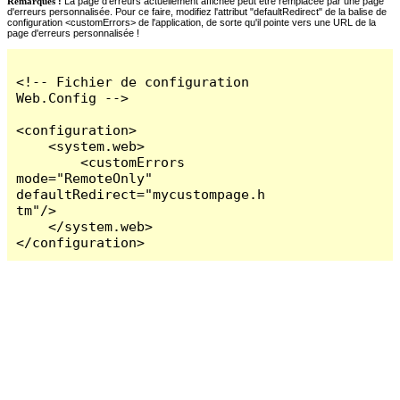
Remarques :
La page d'erreurs actuellement affichée peut être remplacée par une page
d'erreurs personnalisée. Pour ce faire, modifiez l'attribut "defaultRedirect" de la balise de
configuration <customErrors> de l'application, de sorte qu'il pointe vers une URL de la
page d'erreurs personnalisée !
<!-- Fichier de configuration 
Web.Config -->

<configuration>

    <system.web>

        <customErrors 
mode="RemoteOnly" 
defaultRedirect="mycustompage.h
tm"/>

    </system.web>

</configuration>