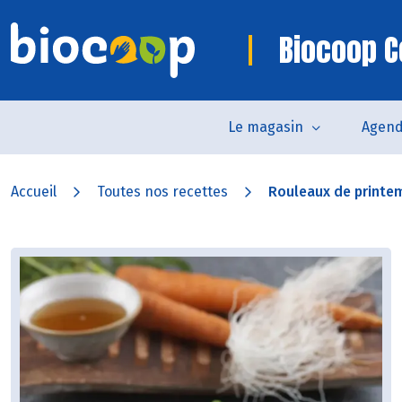
Biocoop 
Le magasin
Agen
Accueil
Toutes nos recettes
Rouleaux de printem