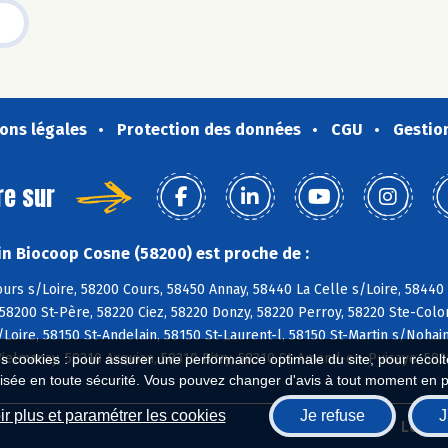
ons légales
Protection des données
CGU
Gestio
re sur
n Biocoop Cosne (58200) est proche de :
urs s/Loire, 58200 Cours, 58450 Annay, 58440 La Celle s/Loire, 58440
58200 St-Père, 58220 Ciez, 58220 Donzy, 58220 Perroy, 58220 Ste-Col
/Loire, 58150 St-Andelain, 58150 St-Laurent-l, 58150 St-Martin s/Nohai
Vielmanay, 58310 Arquian, 58310 Bitry, 58310 St-Amand-en-Puisaye, 5831
es cookies : pour assurer une performance optimale du site, pour récolter
isée en toute sécurité. Vous pouvez changer d'avis à tout moment en 
r plus et paramétrer les cookies
Je refuse
J
Biocoop.fr
Le ré