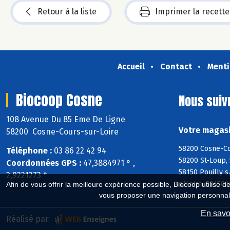
Retour à la liste
Imprimer la recette
Accueil
Contact
Menti
Biocoop Cosne
Nous suiv
108 Avenue Du 85 Eme De Ligne
Votre magasi
58200 Cosne-Cours-sur-Loire
58200 Cosne-Co
Téléphone :
03 86 22 42 94
58200 St-Loup, 
Coordonnées GPS :
47,3884971 ° ,
58150 Pouilly s
2,9221273 °
s/Loire, 58150 
Afin de vous offrir la meilleure expérience possible, Biocoop utilise d
vous proposer une navigation personnal
En savoi
Réalisé par