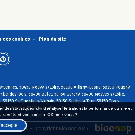
n des cookies
Plan du site
 Myennes, 58450 Neuvy s/Loire, 58200 Alligny-Cosne, 58200 Pougny,
ombe-des-Bois, 58400 Bulcy, 58150 Garchy, 58400 Mesves s/Loire,
n, 58150 St-Quentin s/Nohain, 58150 Suilly-la-Tour, 58150 Tracy
0 St-Vérain, 18240 Belleville s/Loire
 des statistiques afin d'analyser le trafic et la performance du site et
paramétrant vos cookies. OK pour vous ?
'accepte
seau Biocoop
Copyright Biocoop 2026