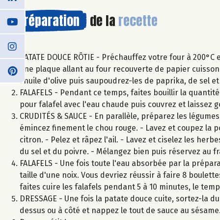
Préparation
de la
recette
PATATE DOUCE RÔTIE - Préchauffez votre four à 200°C e
une plaque allant au four recouverte de papier cuisson 
l'huile d'olive puis saupoudrez-les de paprika, de sel 
FALAFELS - Pendant ce temps, faites bouillir la quantit
pour falafel avec l'eau chaude puis couvrez et laissez 
CRUDITÉS & SAUCE - En parallèle, préparez les légumes e
émincez finement le chou rouge. - Lavez et coupez la p
citron. - Pelez et râpez l'ail. - Lavez et ciselez les her
du sel et du poivre. - Mélangez bien puis réservez au fr
FALAFELS - Une fois toute l'eau absorbée par la prépara
taille d'une noix. Vous devriez réussir à faire 8 boulett
faites cuire les falafels pendant 5 à 10 minutes, le te
DRESSAGE - Une fois la patate douce cuite, sortez-la du
dessus ou à côté et nappez le tout de sauce au sésame