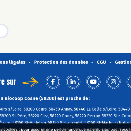
ons légales
Protection des données
CGU
Gestio
re sur
n Biocoop Cosne (58200) est proche de :
urs s/Loire, 58200 Cours, 58450 Annay, 58440 La Celle s/Loire, 58440
58200 St-Père, 58220 Ciez, 58220 Donzy, 58220 Perroy, 58220 Ste-Col
/Loire, 58150 St-Andelain, 58150 St-Laurent-l, 58150 St-Martin s/Nohai
Vielmanay, 58310 Arquian, 58310 Bitry, 58310 St-Amand-en-Puisaye, 5831
es cookies : pour assurer une performance optimale du site, pour récolter