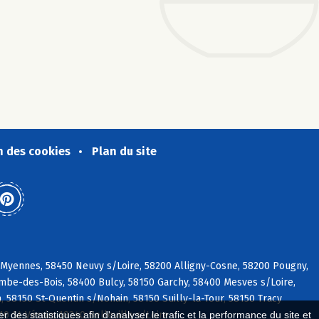
n des cookies
Plan du site
 Myennes, 58450 Neuvy s/Loire, 58200 Alligny-Cosne, 58200 Pougny,
ombe-des-Bois, 58400 Bulcy, 58150 Garchy, 58400 Mesves s/Loire,
n, 58150 St-Quentin s/Nohain, 58150 Suilly-la-Tour, 58150 Tracy
0 St-Vérain, 18240 Belleville s/Loire
 des statistiques afin d'analyser le trafic et la performance du site et