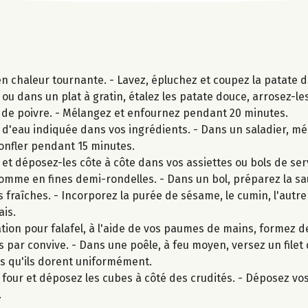
n chaleur tournante. - Lavez, épluchez et coupez la patate d
ou dans un plat à gratin, étalez les patate douce, arrosez-les
et de poivre. - Mélangez et enfournez pendant 20 minutes.
é d'eau indiquée dans vos ingrédients. - Dans un saladier, m
gonfler pendant 15 minutes.
t déposez-les côte à côte dans vos assiettes ou bols de serv
omme en fines demi-rondelles. - Dans un bol, préparez la sau
bes fraîches. - Incorporez la purée de sésame, le cumin, l'autre 
ais.
tion pour falafel, à l'aide de vos paumes de mains, formez d
es par convive. - Dans une poêle, à feu moyen, versez un filet d
mps qu'ils dorent uniformément.
 four et déposez les cubes à côté des crudités. - Déposez vos 
.