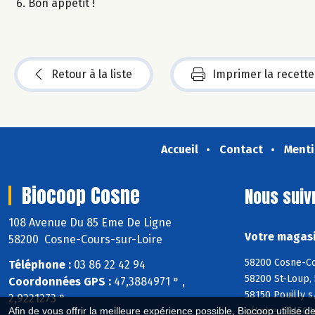
Bon appétit !
Retour à la liste
Imprimer la recette
Accueil
Contact
Menti
Biocoop Cosne
Nous suiv
108 Avenue Du 85 Eme De Ligne
Votre magasi
58200 Cosne-Cours-sur-Loire
58200 Cosne-Co
Téléphone :
03 86 22 42 94
58200 St-Loup, 
Coordonnées GPS :
47,3884971 ° ,
58150 Pouilly s
2,9221273 °
s/Loire, 58150 
Afin de vous offrir la meilleure expérience possible, Biocoop utilise d