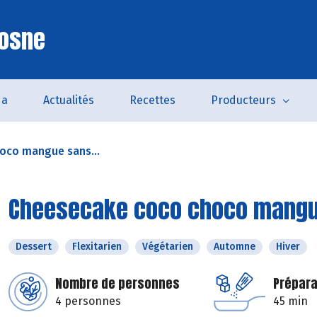
Cosne
da
Actualités
Recettes
Producteurs
oco mangue sans...
Cheesecake coco choco mangu
Dessert
Flexitarien
Végétarien
Automne
Hiver
Nombre de personnes
Prépara
4 personnes
45 min