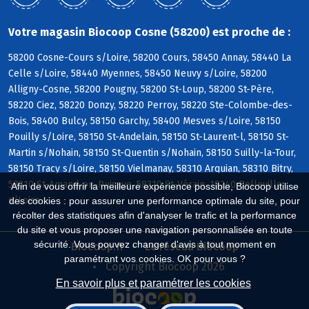
Votre magasin Biocoop Cosne (58200) est proche de :
58200 Cosne-Cours s/Loire, 58200 Cours, 58450 Annay, 58440 La
Celle s/Loire, 58440 Myennes, 58450 Neuvy s/Loire, 58200
Alligny-Cosne, 58200 Pougny, 58200 St-Loup, 58200 St-Père,
58220 Ciez, 58220 Donzy, 58220 Perroy, 58220 Ste-Colombe-des-
Bois, 58400 Bulcy, 58150 Garchy, 58400 Mesves s/Loire, 58150
Pouilly s/Loire, 58150 St-Andelain, 58150 St-Laurent-l, 58150 St-
Martin s/Nohain, 58150 St-Quentin s/Nohain, 58150 Suilly-la-Tour,
58150 Tracy s/Loire, 58150 Vielmanay, 58310 Arquian, 58310 Bitry,
58310 St-Amand-en-Puisaye, 58310 St-Vérain, 18240 Belleville
Afin de vous offrir la meilleure expérience possible, Biocoop utilise
s/Loire
des cookies : pour assurer une performance optimale du site, pour
récolter des statistiques afin d'analyser le trafic et la performance
du site et vous proposer une navigation personnalisée en toute
sécurité. Vous pouvez changer d'avis à tout moment en
Biocoop.fr
Le réseau Biocoop
paramétrant vos cookies. OK pour vous ?
Copyright Biocoop 2026
En savoir plus et paramétrer les cookies